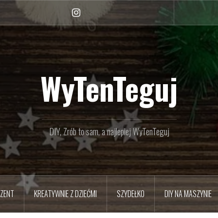
Instagram
WyTenTeguj
DIY, Zrób to sam, a najlepiej WyTenTeguj
EZENT
KREATYWNIE Z DZIEĆMI
SZYDEŁKO
DIY NA MASZYNIE