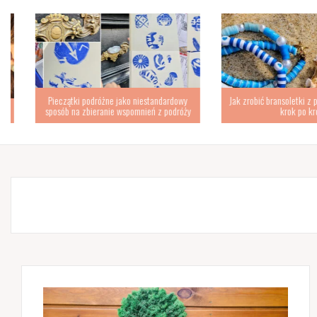
Pieczątki podróżne jako niestandardowy
Jak zrobić bransoletki z płas
sposób na zbieranie wspomnień z podróży
krok po kroku