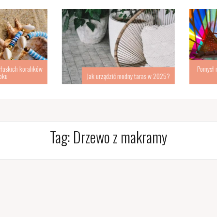
kich koralików
Pomysł na d
Jak urządzić modny taras w 2025?
s
Tag:
Drzewo z makramy