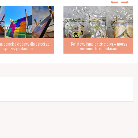
omek ogrodowy dla dzieci ze
Kwiatowy lampion ze słoika – urocza
padzistym dachem
wiosenno-letnia dekoracja