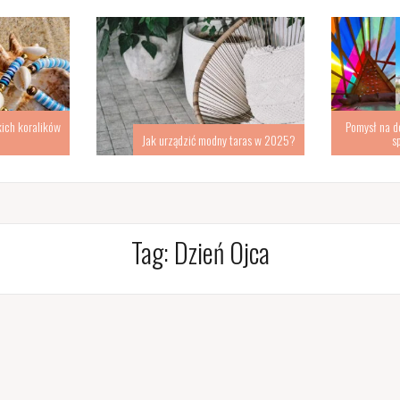
kich koralików
Pomysł na d
Jak urządzić modny taras w 2025?
s
Tag:
Dzień Ojca