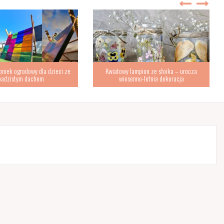
omek ogrodowy dla dzieci ze
Kwiatowy lampion ze słoika – urocza
padzistym dachem
wiosenno-letnia dekoracja