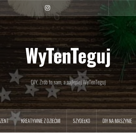
Instagram
WyTenTeguj
DIY, Zrób to sam, a najlepiej WyTenTeguj
EZENT
KREATYWNIE Z DZIEĆMI
SZYDEŁKO
DIY NA MASZYNIE