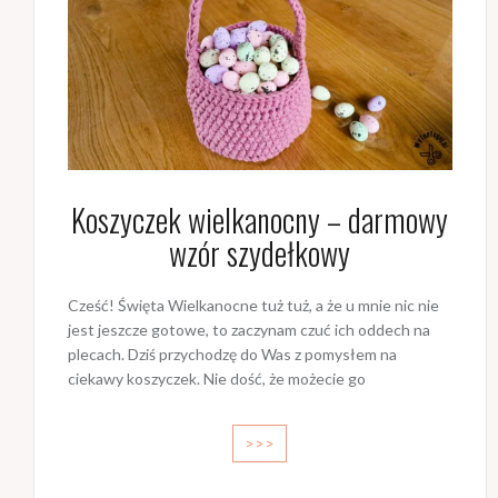
Koszyczek wielkanocny – darmowy
wzór szydełkowy
Cześć! Święta Wielkanocne tuż tuż, a że u mnie nic nie
jest jeszcze gotowe, to zaczynam czuć ich oddech na
plecach. Dziś przychodzę do Was z pomysłem na
ciekawy koszyczek. Nie dość, że możecie go
>>>