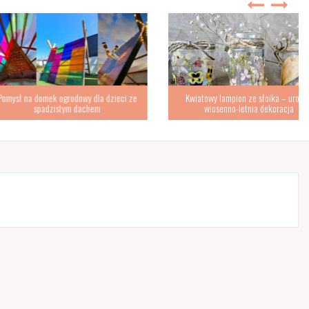
omek ogrodowy dla dzieci ze
Kwiatowy lampion ze słoika – urocza
padzistym dachem
wiosenno-letnia dekoracja