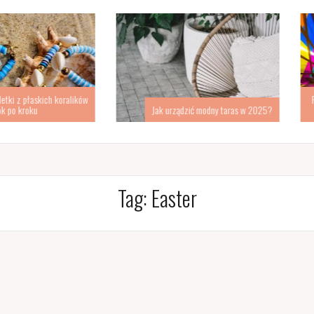
kich koralików
Pomysł na d
Jak urządzić modny taras w 2025?
s
Tag:
Easter