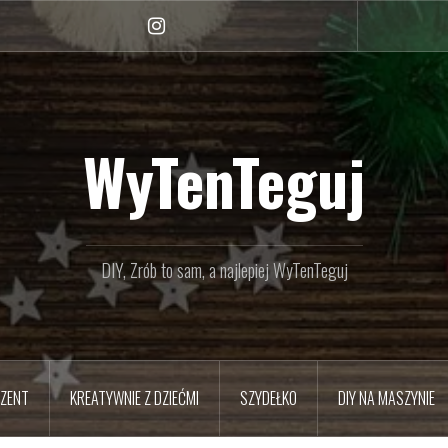
Instagram
WyTenTeguj
DIY, Zrób to sam, a najlepiej WyTenTeguj
EZENT
KREATYWNIE Z DZIEĆMI
SZYDEŁKO
DIY NA MASZYNIE