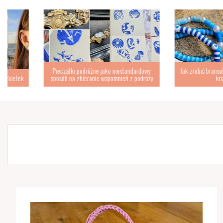
Pieczątki podróżne jako niestandardowy
Jak zrobić bransoletki z płas
sposób na zbieranie wspomnień z podróży
krok po kroku