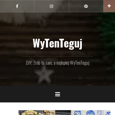
Przejdź
do
Facebook
Instagram
Pinterest
treści
WyTenTeguj
DIY, Zrób to sam, a najlepiej WyTenTeguj