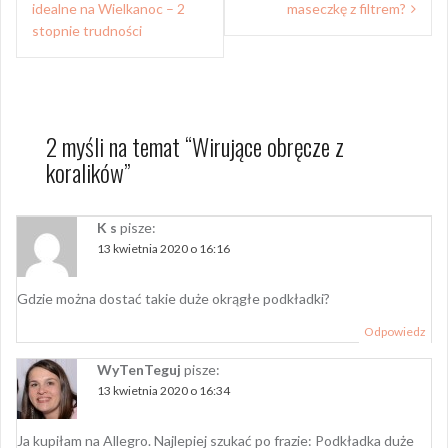
wpisu
idealne na Wielkanoc – 2
maseczkę z filtrem?
stopnie trudności
2 myśli na temat “
Wirujące obręcze z
koralików
”
K s
pisze:
13 kwietnia 2020 o 16:16
Gdzie można dostać takie duże okrągłe podkładki?
Odpowiedz
WyTenTeguj
pisze:
13 kwietnia 2020 o 16:34
Ja kupiłam na Allegro. Najlepiej szukać po frazie: Podkładka duże