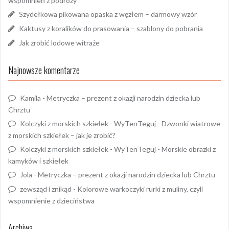
wspomnień z podróży
Szydełkowa pikowana opaska z węzłem – darmowy wzór
Kaktusy z koralików do prasowania – szablony do pobrania
Jak zrobić lodowe witraże
Najnowsze komentarze
Kamila
-
Metryczka – prezent z okazji narodzin dziecka lub
Chrztu
Kolczyki z morskich szkiełek - WyTenTeguj
-
Dzwonki wiatrowe
z morskich szkiełek – jak je zrobić?
Kolczyki z morskich szkiełek - WyTenTeguj
-
Morskie obrazki z
kamyków i szkiełek
Jola
-
Metryczka – prezent z okazji narodzin dziecka lub Chrztu
zewsząd i znikąd
-
Kolorowe warkoczyki rurki z muliny, czyli
wspomnienie z dzieciństwa
Archiwa