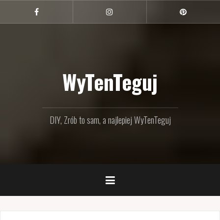
Przejdź
do
Facebook
Instagram
Pinterest
treści
WyTenTeguj
DIY, Zrób to sam, a najlepiej WyTenTeguj