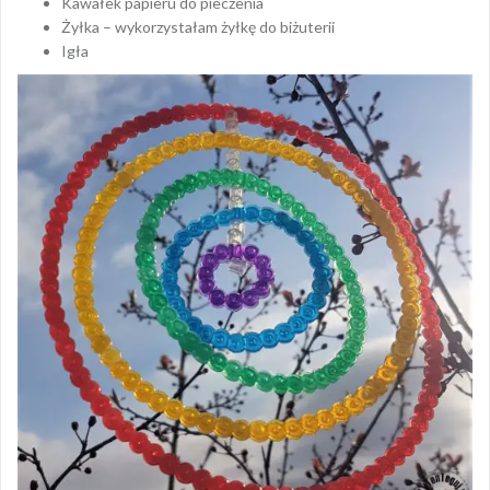
Kawałek papieru do pieczenia
Żyłka – wykorzystałam żyłkę do biżuterii
Igła