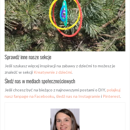
Sprawdź inne nasze sekcje
Jeśli szukasz więcej inspiracji na zabawy z dziećmi to możesz je
znaleźć w sekcji
Kreatywnie z dziećmi
.
Śledź nas w mediach społecznościowych
Jeśli chcesz być na bieżąco z najnowszymi postami o DIY,
polajkuj
nasz fanpage na Facebooku
,
śledź nas na Instagramie
i
Pinterest
.