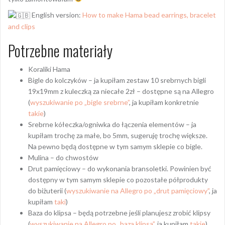
English version:
How to make Hama bead earrings, bracelet
and clips
Potrzebne materiały
Koraliki Hama
Bigle do kolczyków – ja kupiłam zestaw 10 srebrnych bigli
19x19mm z kuleczką za niecałe 2zł – dostępne są na Allegro
(
wyszukiwanie po „bigle srebrne”
, ja kupiłam konkretnie
takie
)
Srebrne kółeczka/ogniwka do łączenia elementów – ja
kupiłam trochę za małe, bo 5mm, sugeruję trochę większe.
Na pewno będą dostępne w tym samym sklepie co bigle.
Mulina – do chwostów
Drut pamięciowy – do wykonania bransoletki. Powinien być
dostępny w tym samym sklepie co pozostałe półprodukty
do biżuterii (
wyszukiwanie na Allegro po „drut pamięciowy”
, ja
kupiłam
taki
)
Baza do klipsa – będą potrzebne jeśli planujesz zrobić klipsy
(
wyszukiwanie na Allegro po „baza klipsa”
, ja kupiłam
takie
)