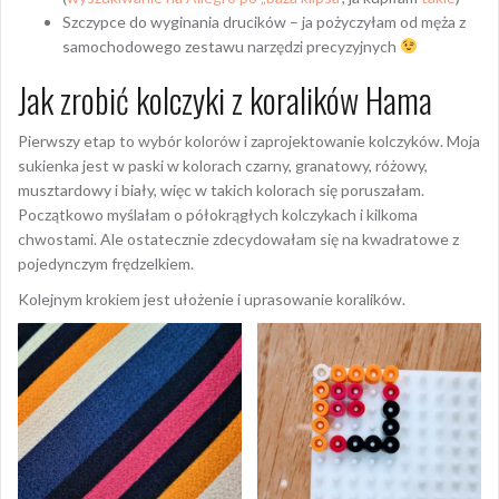
Szczypce do wyginania drucików – ja pożyczyłam od męża z
samochodowego zestawu narzędzi precyzyjnych
Jak zrobić kolczyki z koralików Hama
Pierwszy etap to wybór kolorów i zaprojektowanie kolczyków. Moja
sukienka jest w paski w kolorach czarny, granatowy, różowy,
musztardowy i biały, więc w takich kolorach się poruszałam.
Początkowo myślałam o półokrągłych kolczykach i kilkoma
chwostami. Ale ostatecznie zdecydowałam się na kwadratowe z
pojedynczym frędzelkiem.
Kolejnym krokiem jest ułożenie i uprasowanie koralików.