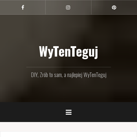
Przejdź
do
Facebook
Instagram
Pinterest
treści
WyTenTeguj
DIY, Zrób to sam, a najlepiej WyTenTeguj