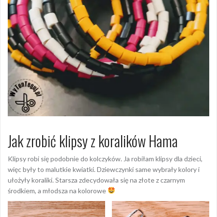
Jak zrobić klipsy z koralików Hama
Klipsy robi się podobnie do kolczyków. Ja robiłam klipsy dla dzieci,
więc były to malutkie kwiatki. Dziewczynki same wybrały kolory i
ułożyły koraliki. Starsza zdecydowała się na złote z czarnym
środkiem, a młodsza na kolorowe