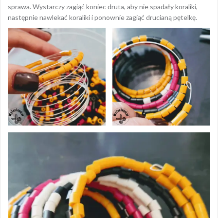
sprawa. Wystarczy zagiąć koniec druta, aby nie spadały koraliki,
następnie nawlekać koraliki i ponownie zagiąć drucianą pętelkę.