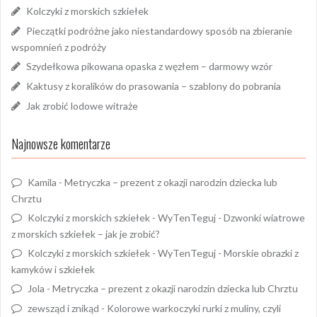
Kolczyki z morskich szkiełek
Pieczątki podróżne jako niestandardowy sposób na zbieranie
wspomnień z podróży
Szydełkowa pikowana opaska z węzłem – darmowy wzór
Kaktusy z koralików do prasowania – szablony do pobrania
Jak zrobić lodowe witraże
Najnowsze komentarze
Kamila
-
Metryczka – prezent z okazji narodzin dziecka lub
Chrztu
Kolczyki z morskich szkiełek - WyTenTeguj
-
Dzwonki wiatrowe
z morskich szkiełek – jak je zrobić?
Kolczyki z morskich szkiełek - WyTenTeguj
-
Morskie obrazki z
kamyków i szkiełek
Jola
-
Metryczka – prezent z okazji narodzin dziecka lub Chrztu
zewsząd i znikąd
-
Kolorowe warkoczyki rurki z muliny, czyli