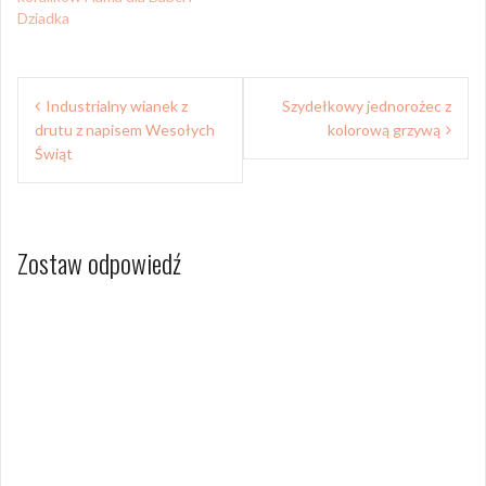
Dziadka
Nawigacja
Industrialny wianek z
Szydełkowy jednorożec z
wpisu
drutu z napisem Wesołych
kolorową grzywą
Świąt
Zostaw odpowiedź