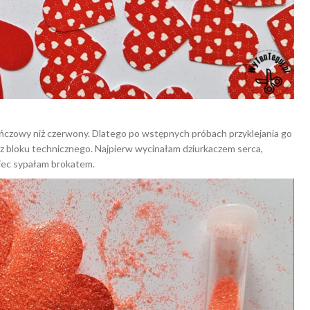
ńczowy niż czerwony. Dlatego po wstępnych próbach przyklejania go
usz bloku technicznego. Najpierw wycinałam dziurkaczem serca,
iec sypałam brokatem.