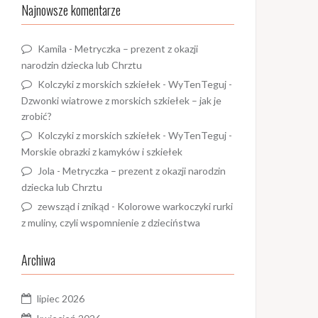
Najnowsze komentarze
Kamila
-
Metryczka – prezent z okazji
narodzin dziecka lub Chrztu
Kolczyki z morskich szkiełek - WyTenTeguj
-
Dzwonki wiatrowe z morskich szkiełek – jak je
zrobić?
Kolczyki z morskich szkiełek - WyTenTeguj
-
Morskie obrazki z kamyków i szkiełek
Jola
-
Metryczka – prezent z okazji narodzin
dziecka lub Chrztu
zewsząd i znikąd
-
Kolorowe warkoczyki rurki
z muliny, czyli wspomnienie z dzieciństwa
Archiwa
lipiec 2026