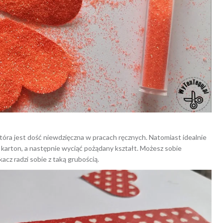
óra jest dość niewdzięczna w pracach ręcznych. Natomiast idealnie
na karton, a następnie wyciąć pożądany kształt. Możesz sobie
acz radzi sobie z taką grubością.