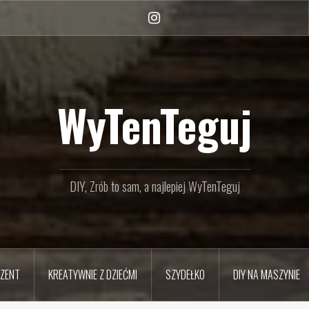
Instagram
WyTenTeguj
DIY, Zrób to sam, a najlepiej WyTenTeguj
EZENT
KREATYWNIE Z DZIEĆMI
SZYDEŁKO
DIY NA MASZYNIE