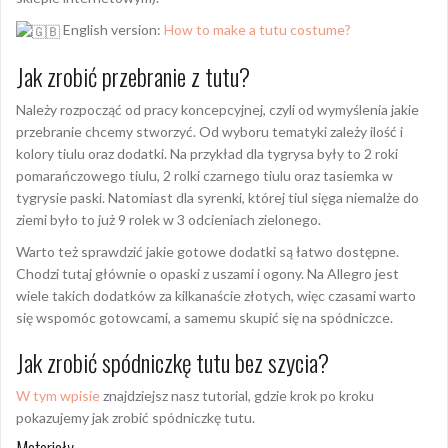
English version:
How to make a tutu costume?
Jak zrobić przebranie z tutu?
Należy rozpocząć od pracy koncepcyjnej, czyli od wymyślenia jakie
przebranie chcemy stworzyć. Od wyboru tematyki zależy ilość i
kolory tiulu oraz dodatki. Na przykład dla tygrysa były to 2 roki
pomarańczowego tiulu, 2 rolki czarnego tiulu oraz tasiemka w
tygrysie paski. Natomiast dla syrenki, której tiul sięga niemalże do
ziemi było to już 9 rolek w 3 odcieniach zielonego.
Warto też sprawdzić jakie gotowe dodatki są łatwo dostępne.
Chodzi tutaj głównie o opaski z uszami i ogony. Na Allegro jest
wiele takich dodatków za kilkanaście złotych, więc czasami warto
się wspomóc gotowcami, a samemu skupić się na spódniczce.
Jak zrobić spódniczkę tutu bez szycia?
W tym wpisie
znajdziejsz nasz tutorial, gdzie krok po kroku
pokazujemy jak zrobić spódniczkę tutu.
Materiały