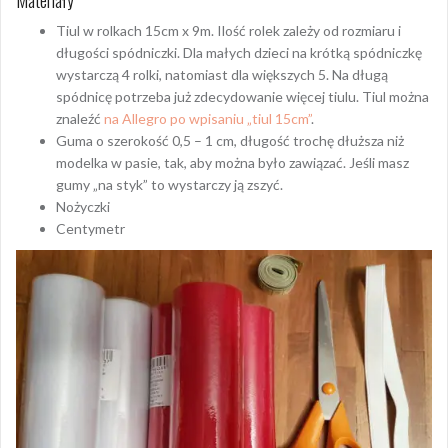
Tiul w rolkach 15cm x 9m. Ilość rolek zależy od rozmiaru i
długości spódniczki. Dla małych dzieci na krótką spódniczkę
wystarczą 4 rolki, natomiast dla większych 5. Na długą
spódnicę potrzeba już zdecydowanie więcej tiulu. Tiul można
znaleźć
na Allegro po wpisaniu „tiul 15cm”
.
Guma o szerokość 0,5 – 1 cm, długość trochę dłuższa niż
modelka w pasie, tak, aby można było zawiązać. Jeśli masz
gumy „na styk” to wystarczy ją zszyć.
Nożyczki
Centymetr