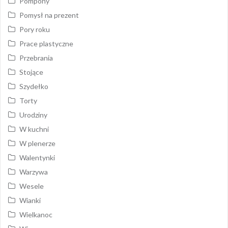
Pompony
Pomysł na prezent
Pory roku
Prace plastyczne
Przebrania
Stojące
Szydełko
Torty
Urodziny
W kuchni
W plenerze
Walentynki
Warzywa
Wesele
Wianki
Wielkanoc