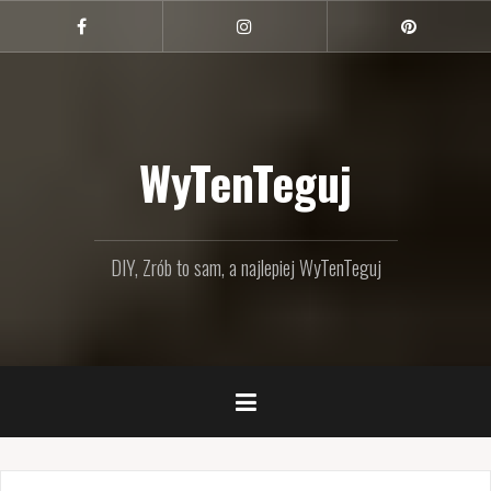
Przejdź
do
Facebook
Instagram
Pinterest
treści
WyTenTeguj
DIY, Zrób to sam, a najlepiej WyTenTeguj