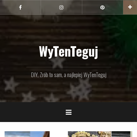
Przejdź
do
Facebook
Instagram
Pinterest
treści
WyTenTeguj
DIY, Zrób to sam, a najlepiej WyTenTeguj