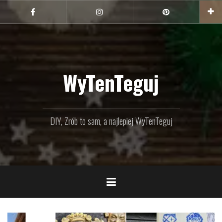
Przejdź
do
Facebook
Instagram
Pinterest
treści
WyTenTeguj
DIY, Zrób to sam, a najlepiej WyTenTeguj