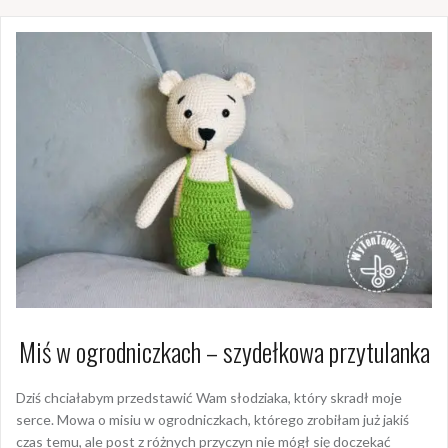
Miś w ogrodniczkach – szydełkowa przytulanka
Dziś chciałabym przedstawić Wam słodziaka, który skradł moje
serce. Mowa o misiu w ogrodniczkach, którego zrobiłam już jakiś
czas temu, ale post z różnych przyczyn nie mógł się doczekać