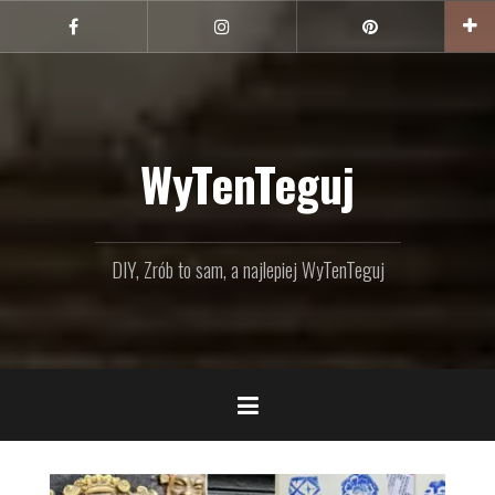
Przejdź
do
Facebook
Instagram
Pinterest
treści
WyTenTeguj
DIY, Zrób to sam, a najlepiej WyTenTeguj