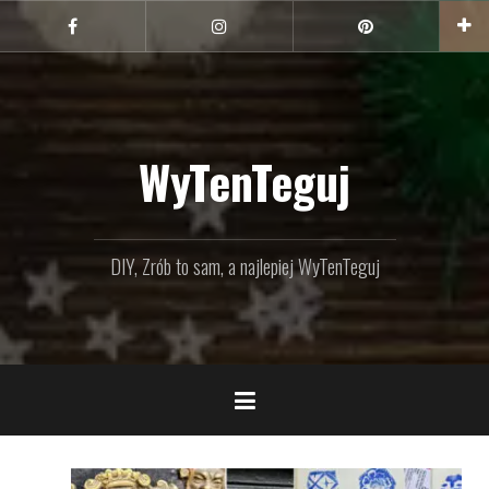
Przejdź
do
Facebook
Instagram
Pinterest
treści
WyTenTeguj
DIY, Zrób to sam, a najlepiej WyTenTeguj