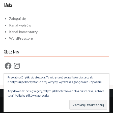
Meta
Zaloguj się
Kanał wpisów
Kanał komentarzy
WordPress.org
Śledź Nas
Facebook
Instagram
Prywatność i pliki ciasteczka: Ta witryna używa plików ciasteczek.
Kontynuując korzystanie z tej witryny, wyrażasz zgodę na ich używanie.
Aby dowiedzieć się więcej, w tym jak kontrolować pliki ciasteczka, zobacz
tutaj:
Polityka plików ciasteczka
Dumnie wspierane przez WordPressa
|
Szablon:
Oria
by
JustFreeThemes.