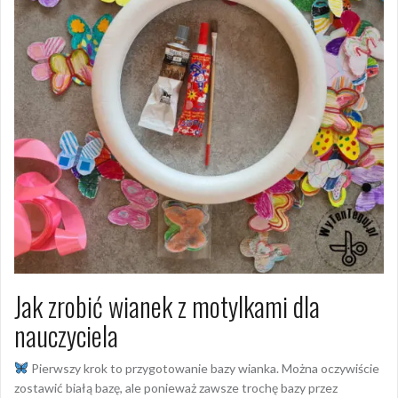
Jak zrobić wianek z motylkami dla
nauczyciela
Pierwszy krok to przygotowanie bazy wianka. Można oczywiście
zostawić białą bazę, ale ponieważ zawsze trochę bazy przez