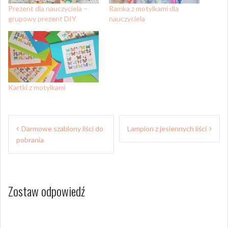
Prezent dla nauczyciela –
Ramka z motylkami dla
grupowy prezent DIY
nauczyciela
Kartki z motylkami
Nawigacja
Darmowe szablony liści do
Lampion z jesiennych liści
wpisu
pobrania
Zostaw odpowiedź