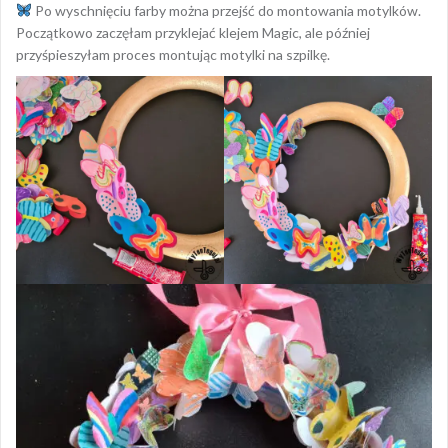
Po wyschnięciu farby można przejść do montowania motylków.
Początkowo zaczęłam przyklejać klejem Magic, ale później
przyśpieszyłam proces montując motylki na szpilkę.