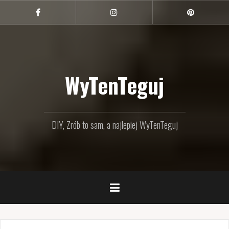
Przejdź
do
Facebook
Instagram
Pinterest
treści
WyTenTeguj
DIY, Zrób to sam, a najlepiej WyTenTeguj