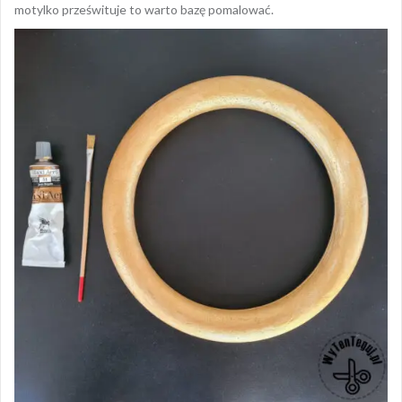
motylko prześwituje to warto bazę pomalować.