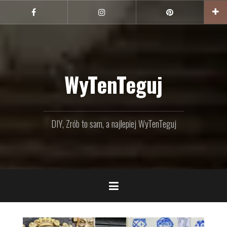
Przejdź
do
Facebook
Instagram
Pinterest
treści
WyTenTeguj
DIY, Zrób to sam, a najlepiej WyTenTeguj