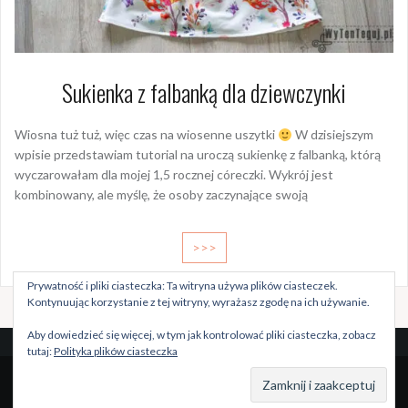
Sukienka z falbanką dla dziewczynki
Wiosna tuż tuż, więc czas na wiosenne uszytki
W dzisiejszym
wpisie przedstawiam tutorial na uroczą sukienkę z falbanką, którą
wyczarowałam dla mojej 1,5 rocznej córeczki. Wykrój jest
kombinowany, ale myślę, że osoby zaczynające swoją
>>>
Prywatność i pliki ciasteczka: Ta witryna używa plików ciasteczek.
Kontynuując korzystanie z tej witryny, wyrażasz zgodę na ich używanie.
Aby dowiedzieć się więcej, w tym jak kontrolować pliki ciasteczka, zobacz
tutaj:
Polityka plików ciasteczka
Dumnie wspierane przez WordPressa
|
Szablon:
Oria
by
JustFreeThemes.