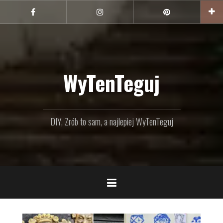
Przejdź
do
Facebook
Instagram
Pinterest
treści
WyTenTeguj
DIY, Zrób to sam, a najlepiej WyTenTeguj