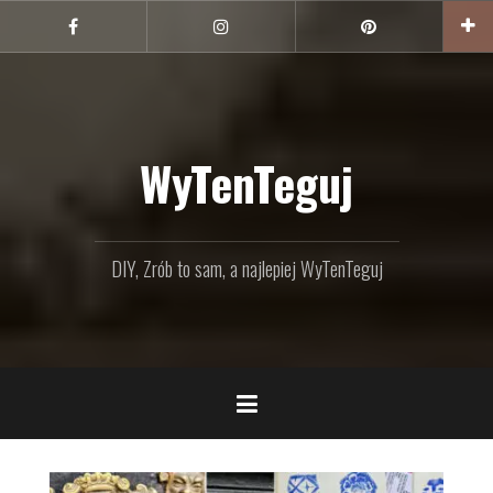
Przejdź
do
Facebook
Instagram
Pinterest
treści
WyTenTeguj
DIY, Zrób to sam, a najlepiej WyTenTeguj