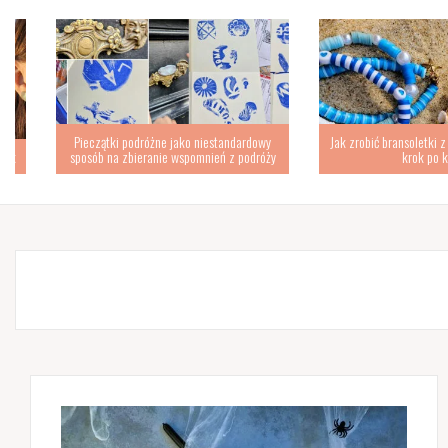
Pieczątki podróżne jako niestandardowy
Jak zrobić bransoletki z płas
sposób na zbieranie wspomnień z podróży
krok po kroku