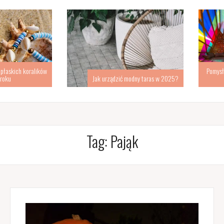
kich koralików
Pomysł na d
Jak urządzić modny taras w 2025?
s
Tag:
Pająk