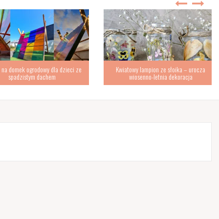
omek ogrodowy dla dzieci ze
Kwiatowy lampion ze słoika – urocza
padzistym dachem
wiosenno-letnia dekoracja