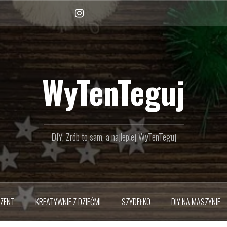
Instagram
WyTenTeguj
DIY, Zrób to sam, a najlepiej WyTenTeguj
EZENT
KREATYWNIE Z DZIEĆMI
SZYDEŁKO
DIY NA MASZYNIE