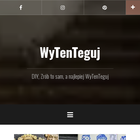
Przejdź
do
Facebook
Instagram
Pinterest
treści
WyTenTeguj
DIY, Zrób to sam, a najlepiej WyTenTeguj