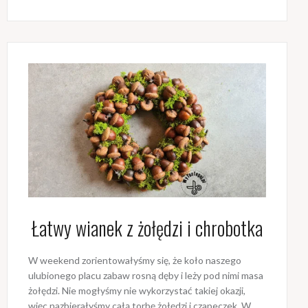
Łatwy wianek z żołędzi i chrobotka
W weekend zorientowałyśmy się, że koło naszego
ulubionego placu zabaw rosną dęby i leży pod nimi masa
żołędzi. Nie mogłyśmy nie wykorzystać takiej okazji,
więc nazbierałyśmy całą torbę żołędzi i czapeczek. W