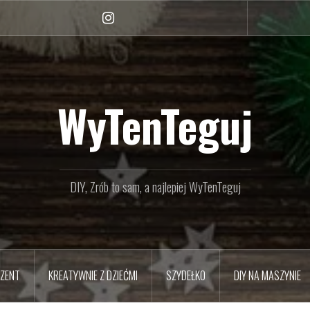
Instagram
WyTenTeguj
DIY, Zrób to sam, a najlepiej WyTenTeguj
EZENT
KREATYWNIE Z DZIEĆMI
SZYDEŁKO
DIY NA MASZYNIE