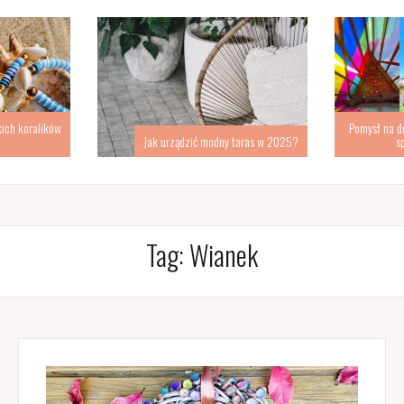
kich koralików
Pomysł na d
Jak urządzić modny taras w 2025?
s
Tag:
Wianek