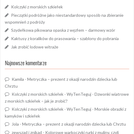
Kolczyki z morskich szkiełek
Pieczątki podróżne jako niestandardowy sposób na zbieranie
wspomnień z podróży
Szydełkowa pikowana opaska z węzłem – darmowy wzór
Kaktusy z koralików do prasowania – szablony do pobrania
Jak zrobić lodowe witraże
Najnowsze komentarze
Kamila
-
Metryczka – prezent z okazji narodzin dziecka lub
Chrztu
Kolczyki z morskich szkiełek - WyTenTeguj
-
Dzwonki wiatrowe
z morskich szkiełek – jak je zrobić?
Kolczyki z morskich szkiełek - WyTenTeguj
-
Morskie obrazki z
kamyków i szkiełek
Jola
-
Metryczka – prezent z okazji narodzin dziecka lub Chrztu
zewsząd i znikąd
-
Kolorowe warkoczyki rurki z muliny, czyli