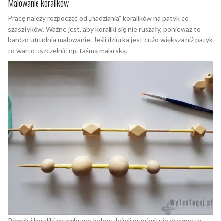
Malowanie koralików
Pracę należy rozpocząć od „nadziania” koralików na patyk do
szaszłyków. Ważne jest, aby koraliki się nie ruszały, ponieważ to
bardzo utrudnia malowanie. Jeśli dziurka jest dużo większa niż patyk
to warto uszczelnić np. taśmą malarską.
Pomaluj koraliki na wybrane kolory. Jeżeli prześwituje drewno to