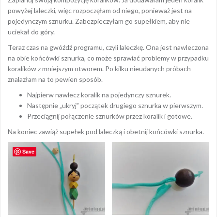
powyżej laleczki, więc rozpoczęłam od niego, ponieważ jest na
pojedynczym sznurku. Zabezpieczyłam go supełkiem, aby nie
uciekał do góry.
Teraz czas na gwóźdź programu, czyli laleczkę. Ona jest nawleczona
na obie końcówki sznurka, co może sprawiać problemy w przypadku
koralików z mniejszym otworem. Po kilku nieudanych próbach
znalazłam na to pewien sposób.
Najpierw nawlecz koralik na pojedynczy sznurek.
Następnie „ukryj” początek drugiego sznurka w pierwszym.
Przeciągnij połączenie sznurków przez koralik i gotowe.
Na koniec zawiąż supełek pod laleczką i obetnij końcówki sznurka.
Save