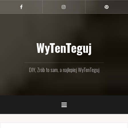
Przejdź
do
Facebook
Instagram
Pinterest
treści
WyTenTeguj
DIY, Zrób to sam, a najlepiej WyTenTeguj