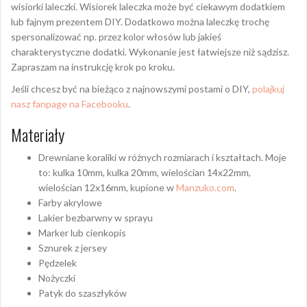
wisiorki laleczki. Wisiorek laleczka może być ciekawym dodatkiem
lub fajnym prezentem DIY. Dodatkowo można laleczkę trochę
spersonalizować np. przez kolor włosów lub jakieś
charakterystyczne dodatki. Wykonanie jest łatwiejsze niż sądzisz.
Zapraszam na instrukcję krok po kroku.
Jeśli chcesz być na bieżąco z najnowszymi postami o DIY,
polajkuj
nasz fanpage na Facebooku
.
Materiały
Drewniane koraliki w różnych rozmiarach i kształtach. Moje
to: kulka 10mm, kulka 20mm, wielościan 14x22mm,
wielościan 12x16mm, kupione w
Manzuko.com
.
Farby akrylowe
Lakier bezbarwny w sprayu
Marker lub cienkopis
Sznurek z jersey
Pędzelek
Nożyczki
Patyk do szaszłyków