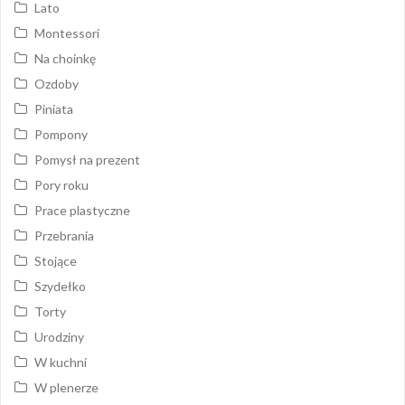
Lato
Montessori
Na choinkę
Ozdoby
Piniata
Pompony
Pomysł na prezent
Pory roku
Prace plastyczne
Przebrania
Stojące
Szydełko
Torty
Urodziny
W kuchni
W plenerze