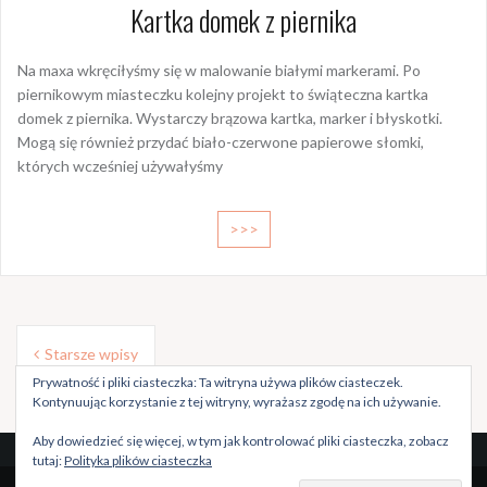
Kartka domek z piernika
Na maxa wkręciłyśmy się w malowanie białymi markerami. Po
piernikowym miasteczku kolejny projekt to świąteczna kartka
domek z piernika. Wystarczy brązowa kartka, marker i błyskotki.
Mogą się również przydać biało-czerwone papierowe słomki,
których wcześniej używałyśmy
>>>
Nawigacja
Starsze wpisy
po
Prywatność i pliki ciasteczka: Ta witryna używa plików ciasteczek.
wpisach
Kontynuując korzystanie z tej witryny, wyrażasz zgodę na ich używanie.
Aby dowiedzieć się więcej, w tym jak kontrolować pliki ciasteczka, zobacz
tutaj:
Polityka plików ciasteczka