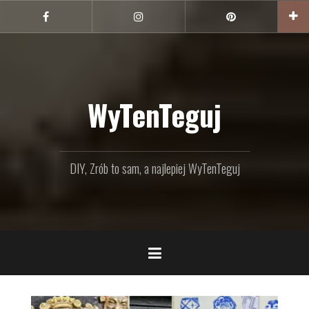
Przejdź
do
Facebook
Instagram
Pinterest
treści
WyTenTeguj
DIY, Zrób to sam, a najlepiej WyTenTeguj