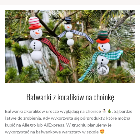
Bałwanki z koralików na choinkę
Bałwanki z koralików uroczo wyglądają na choince
. Są bardzo
łatwe do zrobienia, gdy wykorzysta się półprodukty, które można
kupić na Allegro lub AliExpress. W grudniu planujemy je
wykorzystać na bałwankowe warsztaty w szkole
.